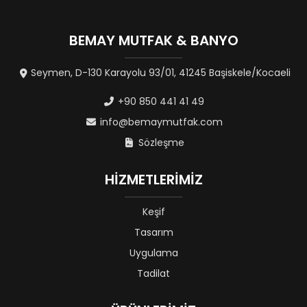
BEMAY MUTFAK & BANYO
Seymen, D-130 Karayolu 93/01, 41245 Başiskele/Kocaeli
+90 850 441 41 49
info@bemaymutfak.com
Sözleşme
HİZMETLERİMİZ
Keşif
Tasarım
Uygulama
Tadilat