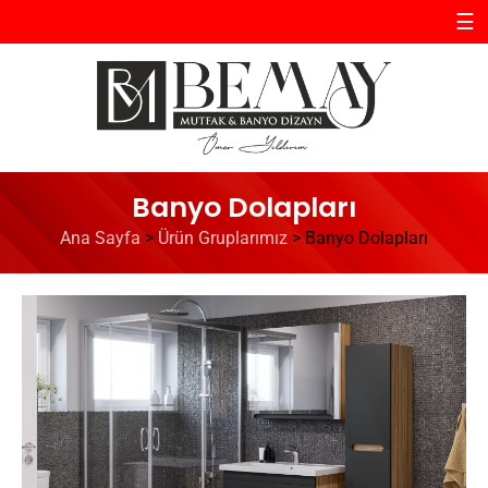
☰
Banyo Dolapları
Ana Sayfa
>
Ürün Gruplarımız
>
Banyo Dolapları