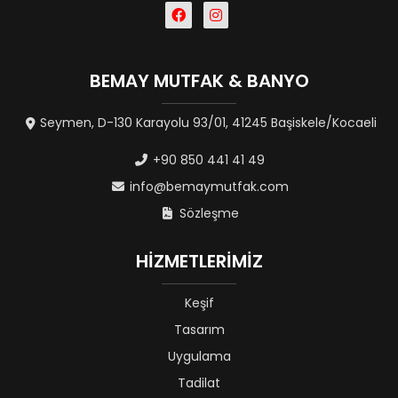
BEMAY MUTFAK & BANYO
Seymen, D-130 Karayolu 93/01, 41245 Başiskele/Kocaeli
+90 850 441 41 49
info@bemaymutfak.com
Sözleşme
HİZMETLERİMİZ
Keşif
Tasarım
Uygulama
Tadilat