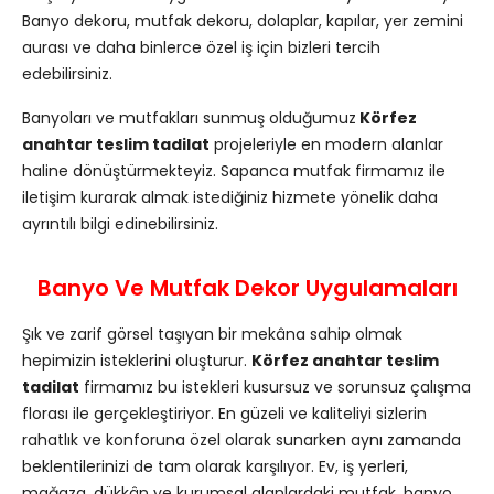
Banyo dekoru, mutfak dekoru, dolaplar, kapılar, yer zemini
aurası ve daha binlerce özel iş için bizleri tercih
edebilirsiniz.
Banyoları ve mutfakları sunmuş olduğumuz
Körfez
anahtar teslim tadilat
projeleriyle en modern alanlar
haline dönüştürmekteyiz. Sapanca mutfak firmamız ile
iletişim kurarak almak istediğiniz hizmete yönelik daha
ayrıntılı bilgi edinebilirsiniz.
Banyo Ve Mutfak Dekor Uygulamaları
Şık ve zarif görsel taşıyan bir mekâna sahip olmak
hepimizin isteklerini oluşturur.
Körfez anahtar teslim
tadilat
firmamız bu istekleri kusursuz ve sorunsuz çalışma
florası ile gerçekleştiriyor. En güzeli ve kaliteliyi sizlerin
rahatlık ve konforuna özel olarak sunarken aynı zamanda
beklentilerinizi de tam olarak karşılıyor. Ev, iş yerleri,
mağaza, dükkân ve kurumsal alanlardaki mutfak, banyo