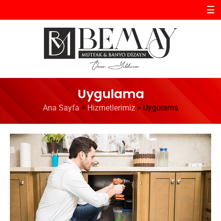
☰
Uygulama
Ana Sayfa
>
Hizmetlerimiz
>
Uygulama