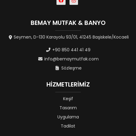
BEMAY MUTFAK & BANYO
Seymen, D-130 Karayolu 93/01, 41245 Başiskele/Kocaeli
+90 850 441 41 49
info@bemaymutfak.com
Sözleşme
HİZMETLERİMİZ
Keşif
Tasarım
Uygulama
Tadilat